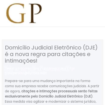
Ir
para
o
conteúdo
Domicílio Judicial Eletrônico (DJE)
é a nova regra para citações e
intimações!
Deixe um comentário
/
Uncategorized
/ Por
gabigarciap@outlook.com
Prepare-se para uma mudança importante na forma
como sua empresa recebe comunicações judiciais. A partir
de agora,
citações e intimações processuais serão feitas
exclusivamente pelo Domicílio Judicial Eletrônico (DJE)
.
Essa medida visa agilizar e modernizar o sistema jurídico,