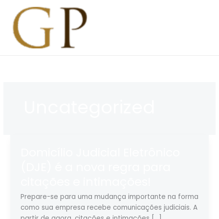
Ir
para
o
conteúdo
Uncategorized
Domicílio Judicial Eletrônico
(DJE) é a nova regra para
citações e intimações!
Prepare-se para uma mudança importante na forma
como sua empresa recebe comunicações judiciais. A
partir de agora, citações e intimações […]