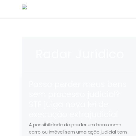
Ir
Início
para
o
conteúdo
Radar Jurídico
Posso perder meus bens
sem processo judicial?
STF julga nova lei de
execução extrajudicial
A possibilidade de perder um bem como
carro ou imóvel sem uma ação judicial tem